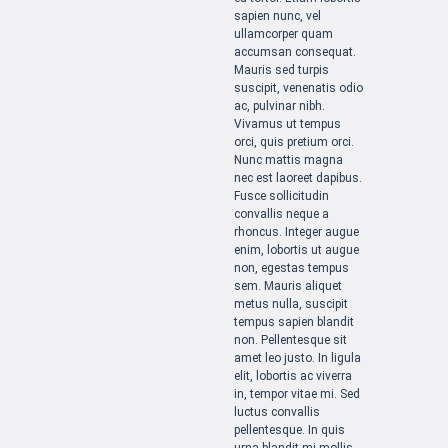
sapien nunc, vel
ullamcorper quam
accumsan consequat.
Mauris sed turpis
suscipit, venenatis odio
ac, pulvinar nibh.
Vivamus ut tempus
orci, quis pretium orci.
Nunc mattis magna
nec est laoreet dapibus.
Fusce sollicitudin
convallis neque a
rhoncus. Integer augue
enim, lobortis ut augue
non, egestas tempus
sem. Mauris aliquet
metus nulla, suscipit
tempus sapien blandit
non. Pellentesque sit
amet leo justo. In ligula
elit, lobortis ac viverra
in, tempor vitae mi. Sed
luctus convallis
pellentesque. In quis
urna blandit mi mollis