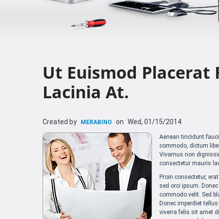
Ut Euismod Placerat F
Lacinia At.
Created by
on
Wed, 01/15/2014
MERABINO
Aenean tincidunt faucib
commodo, dictum libero 
Vivamus non dignissim 
consectetur mauris la
Proin consectetur, erat
sed orci ipsum. Donec e
commodo velit. Sed blan
Donec imperdiet tellus 
viverra felis sit amet