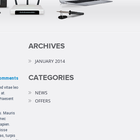
ARCHIVES
JANUARY 2014
CATEGORIES
comments
ed vitae leo
NEWS
 at.
Praesent
OFFERS
us. Mauris
 nec
sapien.
disse
as, turpis