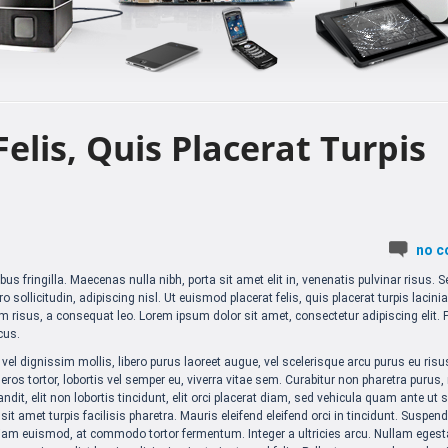
elis, Quis Placerat Turpis
no 
us fringilla. Maecenas nulla nibh, porta sit amet elit in, venenatis pulvinar risus. S
sollicitudin, adipiscing nisl. Ut euismod placerat felis, quis placerat turpis lacinia
risus, a consequat leo. Lorem ipsum dolor sit amet, consectetur adipiscing elit. 
cus.
 vel dignissim mollis, libero purus laoreet augue, vel scelerisque arcu purus eu ris
ros tortor, lobortis vel semper eu, viverra vitae sem. Curabitur non pharetra purus,
dit, elit non lobortis tincidunt, elit orci placerat diam, sed vehicula quam ante ut 
sit amet turpis facilisis pharetra. Mauris eleifend eleifend orci in tincidunt. Suspen
 diam euismod, at commodo tortor fermentum. Integer a ultricies arcu. Nullam egest