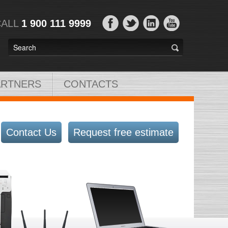
CALL
1 900 111 9999
ARTNERS
CONTACTS
Contact Us
Request free estimate