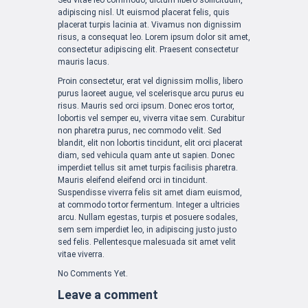
adipiscing nisl. Ut euismod placerat felis, quis
placerat turpis lacinia at. Vivamus non dignissim
risus, a consequat leo. Lorem ipsum dolor sit amet,
consectetur adipiscing elit. Praesent consectetur
mauris lacus.
Proin consectetur, erat vel dignissim mollis, libero
purus laoreet augue, vel scelerisque arcu purus eu
risus. Mauris sed orci ipsum. Donec eros tortor,
lobortis vel semper eu, viverra vitae sem. Curabitur
non pharetra purus, nec commodo velit. Sed
blandit, elit non lobortis tincidunt, elit orci placerat
diam, sed vehicula quam ante ut sapien. Donec
imperdiet tellus sit amet turpis facilisis pharetra.
Mauris eleifend eleifend orci in tincidunt.
Suspendisse viverra felis sit amet diam euismod,
at commodo tortor fermentum. Integer a ultricies
arcu. Nullam egestas, turpis et posuere sodales,
sem sem imperdiet leo, in adipiscing justo justo
sed felis. Pellentesque malesuada sit amet velit
vitae viverra.
No Comments Yet.
Leave a comment